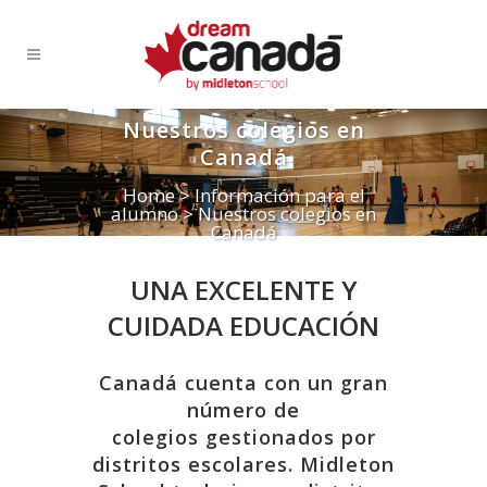
Nuestros colegios en
Canadá
Home
>
Información para el
alumno
>
Nuestros colegios en
Canadá
UNA EXCELENTE Y
CUIDADA EDUCACIÓN
Canadá cuenta con un gran
número de
colegios gestionados por
distritos escolares. Midleton