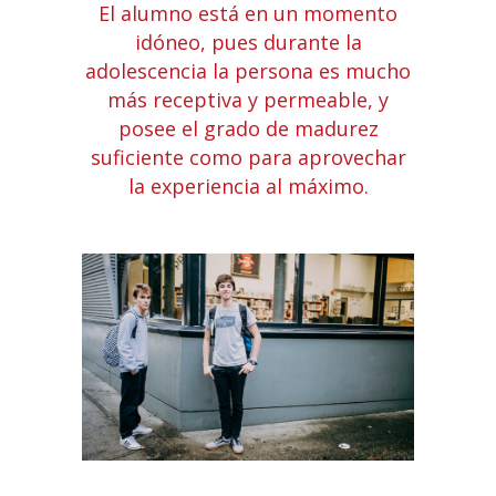
El alumno está en un momento
idóneo, pues durante la
adolescencia la persona es mucho
más receptiva y permeable, y
posee el grado de madurez
suficiente como para aprovechar
la experiencia al máximo.