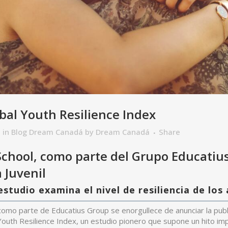
bal Youth Resilience Index
h
in
Blog Dream Canadá
by
Dream Canadá
Share
chool, como parte del Grupo Educatius
a Juvenil
studio examina el nivel de resiliencia de los
como parte de Educatius Group se enorgullece de anunciar la publ
Youth Resilience Index, un estudio pionero que supone un hito im