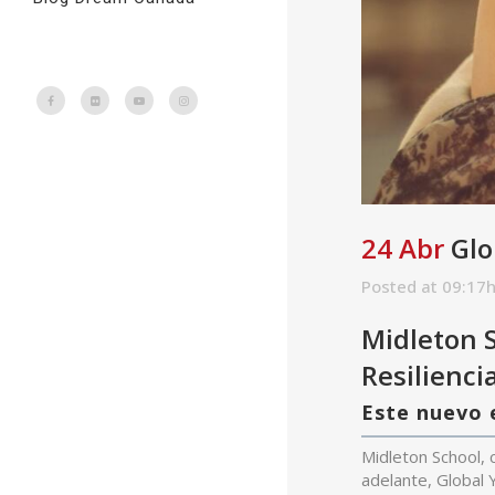
24 Abr
Glo
Posted at 09:17
Midleton S
Resilienci
Este nuevo e
Midleton School, 
adelante, Global 