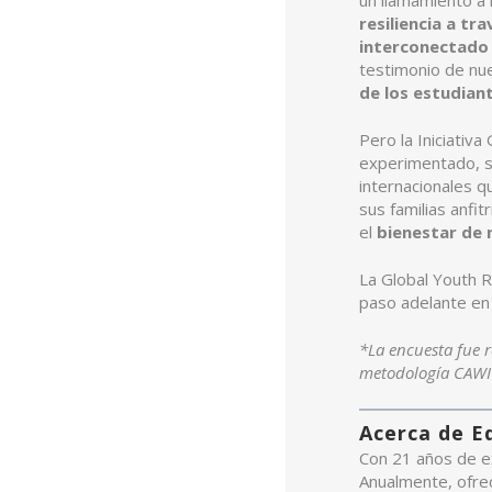
un llamamiento a 
resiliencia a t
interconectado
testimonio de nu
de los estudian
Pero la Iniciativa
experimentado, so
internacionales q
sus familias anfi
el
bienestar de 
La Global Youth R
paso adelante en 
*La encuesta fue r
metodología CAWI 
Acerca de E
Con 21 años de ex
Anualmente, ofre