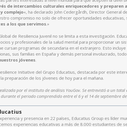
las partes interesadas a nivel mundial para que acepten la diver
ravés de intercambios culturales enriquecedores y preparen
 y complejo
«, ha declarado John Cedergårdh, Director General de 
estro compromiso no solo de ofrecer oportunidades educativas,
tes a los que servimos
.»
 Global de Resiliencia Juvenil no se limita a esta investigación. Ed
cios y profesionales de la salud mental para proporcionar un si
ue cursan programas de secundaria en el extranjero. Esto incluye f
trionas, sus familias en España y demás personal involucrado, todo
nuestros jóvenes
.
esilience Initiative del Grupo Educatius, destacada por este int
la preparación de los jóvenes de hoy para el mañana.
ealizada por el instituto de análisis YouGov. Se entrevistó a un total
durante el periodo comprendido entre el 6 y el 14 de septiembre de
ducatius
periencia y presencia en 22 países, Educatius Group es líder mu
cemos experiencias educativas a más de 8.000 estudiantes de se