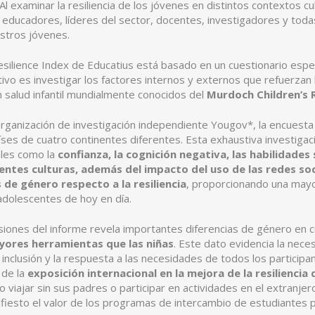
 Al examinar la resiliencia de los jóvenes en distintos contextos c
educadores, líderes del sector, docentes, investigadores y todas
estros jóvenes.
esilience Index de Educatius está basado en un cuestionario espec
tivo es investigar los factores internos y externos que refuerzan 
 salud infantil mundialmente conocidos del
Murdoch Children’s 
organización de investigación independiente Yougov*, la encuesta
íses de cuatro continentes diferentes. Esta exhaustiva investigació
ales como la
confianza, la cognición negativa, las habilidades s
entes culturas, además del impacto del uso de las redes soci
s de género respecto a la resiliencia
, proporcionando una mayo
adolescentes de hoy en día.
siones del informe revela importantes diferencias de género en cua
ores herramientas que las niñas
. Este dato evidencia la nec
 inclusión y la respuesta a las necesidades de todos los participa
 de la
exposición internacional en la mejora de la resiliencia 
 viajar sin sus padres o participar en actividades en el extranjer
fiesto el valor de los programas de intercambio de estudiantes 