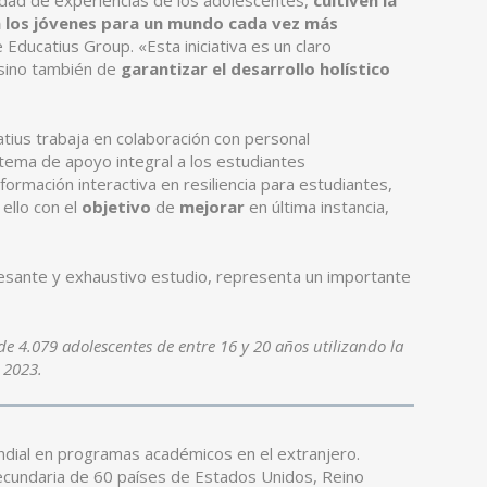
sidad de experiencias de los adolescentes,
cultiven la
 a los jóvenes para un mundo cada vez más
Educatius Group. «Esta iniciativa es un claro
 sino también de
garantizar el desarrollo holístico
ucatius trabaja en colaboración con personal
stema de apoyo integral a los estudiantes
ormación interactiva en resiliencia para estudiantes,
 ello con el
objetivo
de
mejorar
en última instancia,
eresante y exhaustivo estudio, representa un importante
 de 4.079 adolescentes de entre 16 y 20 años utilizando la
 2023.
ndial en programas académicos en el extranjero.
cundaria de 60 países de Estados Unidos, Reino