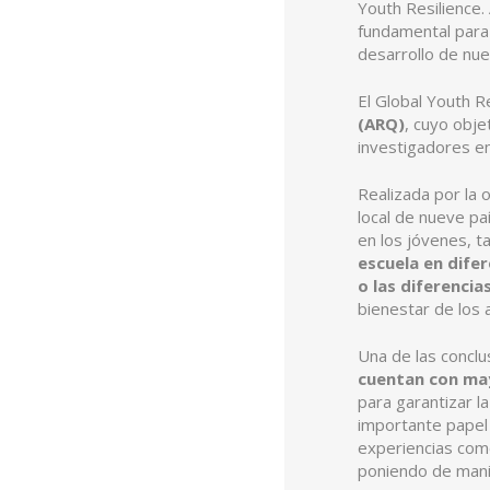
Youth Resilience.
fundamental para 
desarrollo de nu
El Global Youth R
(ARQ)
, cuyo obje
investigadores en
Realizada por la 
local de nueve pa
en los jóvenes, t
escuela en difer
o las diferencia
bienestar de los 
Una de las conclu
cuentan con may
para garantizar la
importante papel
experiencias como
poniendo de mani