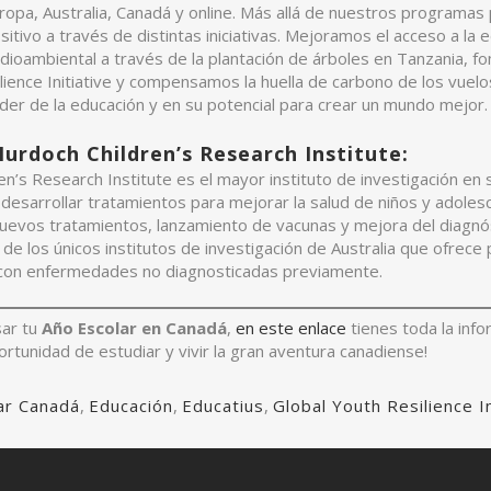
uropa, Australia, Canadá y online. Más allá de nuestros programa
sitivo a través de distintas iniciativas. Mejoramos el acceso a la 
dioambiental a través de la plantación de árboles en Tanzania, fo
lience Initiative y compensamos la huella de carbono de los vuelo
der de la educación y en su potencial para crear un mundo mejor
urdoch Children’s Research Institute:
n’s Research Institute es el mayor instituto de investigación en sa
 desarrollar tratamientos para mejorar la salud de niños y adoles
nuevos tratamientos, lanzamiento de vacunas y mejora del diagnó
de los únicos institutos de investigación de Australia que ofrec
s con enfermedades no diagnosticadas previamente.
sar tu
Año Escolar en Canadá
,
en este enlace
tienes toda la info
ortunidad de estudiar y vivir la gran aventura canadiense!
ar Canadá
,
Educación
,
Educatius
,
Global Youth Resilience 