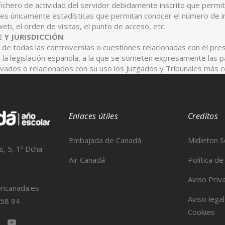
fichero de actividad del servidor debidamente inscrito que permit
es únicamente estadísticas que permitan conocer el número de im
web, el orden de visitas, el punto de acceso, etc.
E Y JURISDICCIÓN
n de todas las controversias o cuestiones relacionadas con el pres
n la legislación española, a la que se someten expresamente las 
rivados o relacionados con su uso los Juzgados y Tribunales más
Enlaces útiles
Creditos
Embajada de Canadá
Midleton S
, 5, 1º Dcha.
Air Canadá
Política de
Aviso Priv
encanada.es
Aviso legal
 58 94
Cookies