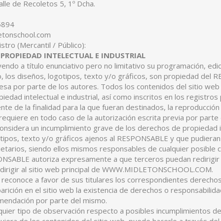
Calle de Recoletos 5, 1º Dcha.
5894
letonschool.com
istro (Mercantil / Público):
 PROPIEDAD INTELECTUAL E INDUSTRIAL
luyendo a título enunciativo pero no limitativo su programación, e
, los diseños, logotipos, texto y/o gráficos, son propiedad del R
esa por parte de los autores. Todos los contenidos del sitio we
iedad intelectual e industrial, así como inscritos en los registro
e de la finalidad para la que fueran destinados, la reproducción to
 requiere en todo caso de la autorización escrita previa por par
nsidera un incumplimiento grave de los derechos de propiedad inte
tipos, texto y/o gráficos ajenos al RESPONSABLE y que pudieran 
etarios, siendo ellos mismos responsables de cualquier posible c
NSABLE autoriza expresamente a que terceros puedan redirigir d
edirigir al sitio web principal de WWW.MIDLETONSCHOOL.COM.
conoce a favor de sus titulares los correspondientes derechos d
arición en el sitio web la existencia de derechos o responsabil
omendación por parte del mismo.
lquier tipo de observación respecto a posibles incumplimientos de 