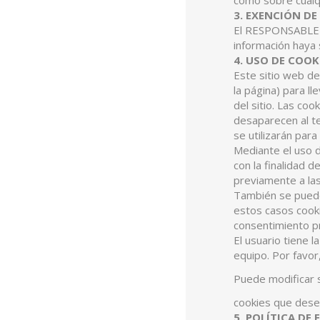
como sobre cualqu
3. EXENCIÓN DE
El RESPONSABLE s
información haya 
4. USO DE COOK
Este sitio web de
la página) para l
del sitio. Las coo
desaparecen al te
se utilizarán par
Mediante el uso d
con la finalidad 
previamente a las
También se pueden
estos casos cooki
consentimiento pr
El usuario tiene 
equipo. Por favor
Puede modificar s
cookies que des
5. POLÍTICA DE