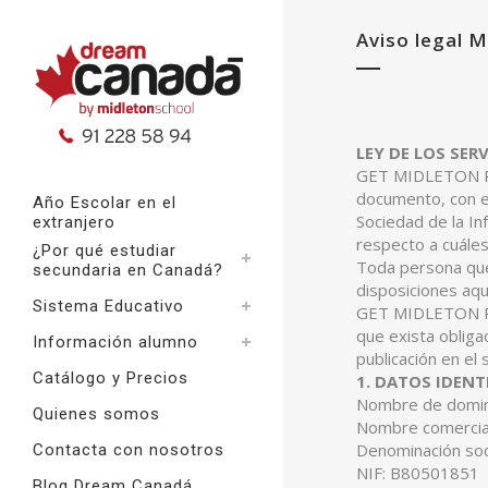
Aviso legal M
LEY DE LOS SER
GET MIDLETON REA
documento, con el
Año Escolar en el
Sociedad de la In
extranjero
respecto a cuáles
¿Por qué estudiar
Toda persona que
secundaria en Canadá?
disposiciones aquí
Sistema Educativo
GET MIDLETON READ
que exista obliga
Información alumno
publicación en e
Catálogo y Precios
1. DATOS IDENT
Nombre de domin
Quienes somos
Nombre comerci
Denominación soc
Contacta con nosotros
NIF: B80501851
Blog Dream Canadá