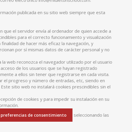
 correo electrónico info@midletonschool.com.
ormación publicada en su sitio web siempre que esta
ón que el servidor envía al ordenador de quien accede a
ndibles para el correcto funcionamiento y visualización
a finalidad de hacer más eficaz la navegación, y
orcionan por sí mismas datos de carácter personal y no
 la web reconozca el navegador utilizado por el usuario
el acceso de los usuarios que se hayan registrado
ente a ellos sin tener que registrarse en cada visita.
lar el progreso y número de entradas, etc, siendo en
ste sitio web no instalará cookies prescindibles sin el
ecepción de cookies y para impedir su instalación en su
formación.
seleccionando las
s preferencias de consentimiento