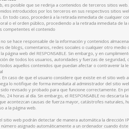
eb, es posible que se redirija a contenidos de terceros sitios 
nidos introducidos por los terceros en sus respectivos sitios w
. En todo caso, procederá a la retirada inmediata de cualquier con
 moral o el orden público, procediendo a la retirada inmediata de l
es competentes el contenido
 se hace responsable de la información y contenidos almacenados,
s de blogs, comentarios, redes sociales o cualquier otro medio 
la página web del RESPONSABLE. Sin embargo, y en cumplimiento d
ción de todos los usuarios, autoridades y fuerzas de seguridad, c
todos aquellos contenidos que puedan afectar o contravenir la leg
al
o. En caso de que el usuario considere que existe en el sitio web
ruega lo notifique de forma inmediata al administrador del sitio we
 sido revisado y probado para que funcione correctamente. En pri
año, 24 horas al día. Sin embargo, el RESPONSABLE no descarta la 
que acontezcan causas de fuerza mayor, catástrofes naturales, h
so a la página web.
l sitio web podrán detectar de manera automática la dirección IP
un número asignado automáticamente a un ordenador cuando éste 