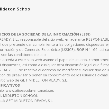
ildeton School
VICIOS DE LA SOCIEDAD DE LA INFORMACIÓN (LSSI)
DY, S.L., responsable del sitio web, en adelante RESPONSABLE,
 que pretende dar cumplimiento a las obligaciones dispuestas en l
formación y de Comercio Electrónico (LSSICE), BOE N º 166, así co
 son las condiciones de uso.
 acceda a este sitio web asume el papel de usuario, comprometié
 dispuestas, así como a cualquier otra disposición legal que fuera
Y, S.L. se reserva el derecho de modificar cualquier tipo de in
ción de preavisar o poner en conocimiento de los usuarios dichas
l sitio web de GET MIDLETON READY, S.L.
IFICATIVOS
io: www.añoescolarencanada.es
al: MIDLETON SCHOOL
ial: GET MIDLETON READY, S.L.