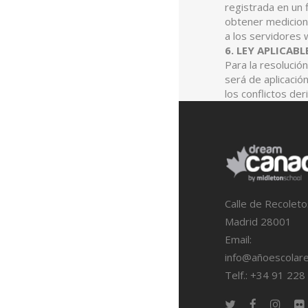
registrada en un 
obtener medicion
a los servidores 
6. LEY APLICABL
Para la resolució
será de aplicació
los conflictos de
Calle de Recoletos
Madrid 28001
Email:
info@añoescolar
Telf.: +34 91 228