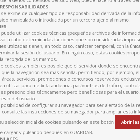
iera de los contenidos del sitio web, puede hacerlo a través del
 RESPONSABILIDADES
e exime de cualquier tipo de responsabilidad derivada de la inf
sido manipulada o introducida por un tercero ajeno al mismo.
IES
 puede utilizar cookies técnicas (pequeños archivos de informaci
levar a cabo determinadas funciones que son consideradas impresci
kies utilizadas tienen, en todo caso, carácter temporal, con la únic
rminar la sesión del usuario. En ningún caso, estas cookies prop
a la recogida de los mismos.
e cookies también es posible que el servidor donde se encuentra
de que la navegación sea más sencilla, permitiendo, por ejemplo, 
 áreas, servicios, promociones o concursos reservados exclusivam
 utilizar para medir la audiencia, parámetros de tráfico, contro
es prescindibles técnicamente pero beneficiosas para el usuario. E
evio del usuario.
la posibilidad de configurar su navegador para ser alertado de la r
, consulte las instrucciones de su navegador para ampliar esta in
u selección inicial de cookies pulsando en este botón
Abrir la
ee cargar y pulsando después en GUARDAR.
 ENLACES