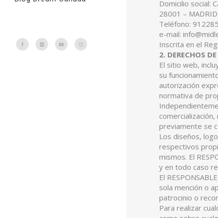
Domicilio social: 
28001 – MADRID
Teléfono: 91228
e-mail: info@mid
Inscrita en el Reg
2. DERECHOS DE
El sitio web, inc
su funcionamiento
autorización expr
normativa de prop
Independientement
comercialización,
previamente se co
Los diseños, logo
respectivos propi
mismos. El RESPO
y en todo caso r
El RESPONSABLE re
sola mención o ap
patrocinio o rec
Para realizar cua